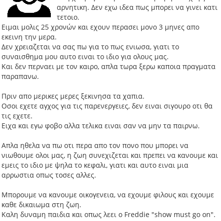
αρνητικη. Δεν εχω ιδεα πως μπορει να γινει κατι
τετοιο.
Ειμαι μολις 25 χρονών και εχουν περασει μονο 3 μηνες απο
εκεινη την μερα.
Δεν χρειαζεται να σας πω για το πως ενιωσα, γιατι το
συναισθημα μου αυτο ειναι το ιδιο για ολους μας.
Και δεν περναει με τον καιρο, απλα τωρα ξερω καποια πραγματα
παραπανω.
Πριν απο μερικες μερες ξεκινησα τα χαπια.
Οσοι εχετε αγχος για τις παρενεργειες, δεν ειναι σιγουρο οτι θα
τις εχετε.
Ειχα και εγω φοβο αλλα τελικα ειναι σαν να μην τα παιρνω.
Απλα ηθελα να πω οτι περα απο τον πονο που μπορει να
νιωθουμε ολοι μας, η ζωη συνεχιζεται και πρεπει να κανουμε και
εμεις το ιδιο με ψηλα το κεφαλι, γιατι και αυτο ειναι μια
αρρωστια οπως τοσες αλλες.
Μπορουμε να κανουμε οικογενεια, να εχουμε φιλους και εχουμε
καθε δικαιωμα στη ζωη.
Καλη δυναμη παιδια και οπως λεει ο Freddie "show must go on".