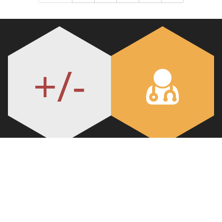
+/-
Τα cookies βοηθούν τη σωστή λειτουργία του www.hivaids.gr.
Συνεχίζοντας την πλοήγηση, συμφωνείτε με τη χρήση τους.
Περισσότερα...
Εντάξει!
Μάθε το status σου
Βρες το γιατρό σου