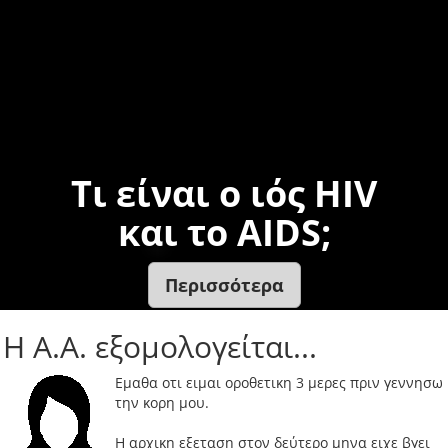
Τι είναι ο ιός HIV
και το AIDS;
Περισσότερα
Η A.A. εξομολογείται...
Εμαθα οτι ειμαι οροθετικη 3 μερες πριν γεννησω
την κορη μου.
Η αρχικη εξεταση στον δεύτερο μηνα ειχε βγει