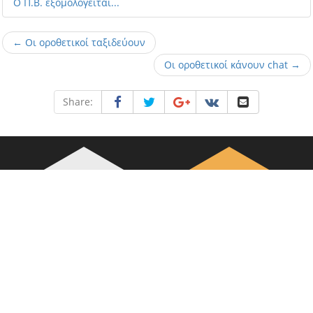
O Π.Β. εξομολογείται...
← Οι οροθετικοί ταξιδεύουν
Οι οροθετικοί κάνουν chat →
Share:
Τα cookies βοηθούν τη σωστή λειτουργία του www.hivaids.gr. Συνεχίζοντας
την πλοήγηση, συμφωνείτε με τη χρήση τους.
Περισσότερα...
Εντάξει!
+/-