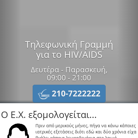
Τηλεφωνική Γραμμή
για το HIV/AIDS
Δευτέρα - Παρασκευή,
09:00 - 21:00
210-7222222
Ο E.X. εξομολογείται...
Πριν από μερικούς μήνες, πήγα να κάνω κάποιες
ιατρικές εξετάσεις διότι εδώ και δύο χρόνια είχα
βγάλει κάποια λεμφαδενάκια στο λαιμό.