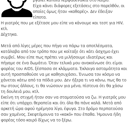
Είχα κάνει διάφορες εξετάσεις στο παρελθόν, οι
οποίες όμως ήταν «καθαρές». Δεν έδειξαν
τίποτα.
Η γιατρός που με εξέτασε μου είπε να κάνουμε και τεστ για HIV,
κτλ.
Δέχτηκα.
Μετά από λίγες μέρες που πήγα να πάρω τα αποτλέσματα,
κατάλαβα από τον τρόπο που με κοίταξε ότι κάτι άσχημο έχει
συμβεί. Μου είπε πως πρέπει να μιλήσουμε ιδιατέρως και
πήγαμε σε ένα δωμάτιο. Όταν τελικά μου ανακοίνωσε ότι είμαι
φορέας του AIDS, ξέσπασα σε κλάμματα. Έκλαιγα ασταμάτητα και
αυτή προσπαθούσε να με καθησυχάσει. Ένιωσα τον κόσμο να
χάνεται κάτω από τα πόδια μου. Δεν ήξερα τι να κάνω, πως θα το
πω στους άλλους, τι θα νιώσουν για μένα, πίστευα ότι θα χάσω
τη δουλειά μου, κτλ.
Εκείνη τη στιγμή ήταν σαν να σταματούσα να ζω. Η γιατρός μου
είπε ότι υπάρχει θεραπεία και ότι όλα θα πάνε καλά. Μετά από
αρκετή ώρα αφού ηρέμησα λίγο, έφυγα. Στο δρόμο περπατούσα
σαν χαμένος. Σκεφτόμουνα το «κακό» που έπαθα. Ήμουνα ήδη
φορέας τόσο καιρό δίχως να το ξέρω.