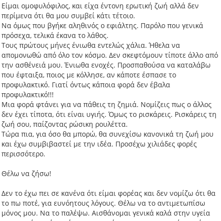
Είμαι ομοφυλόφιλος, και είχα έντονη ερωτική ζωή αλλά δεν
περίμενα ότι θα μου συμβεί κάτι τέτοιο.
Να όμως που βγήκε αληθινός ο εφιάλτης. Παρόλο που γενικά
πρόσεχα, τελικά έκανα το λάθος.
Τους πρώτους μήνες ένιωθα εντελώς χάλια. Ήθελα να
απομονωθώ από όλο τον κόσμο. Δεν σκεφτόμουν τίποτε άλλο από
την ασθένειά μου. Ένιωθα ενοχές. Προσπαθούσα να καταλάβω
που έφταιξα, ποιος με κόλλησε, αν κάποτε έσπασε το
προφυλακτικό. Γιατί όντως κάποια φορά δεν έβαλα
προφυλακτικό!!!
Μια φορά φτάνει για να πάθεις τη ζημιά. Νομίζεις πως ο άλλος
δεν έχει τίποτα, ότι είναι υγιής. Όμως το ρισκάρεις. Ρισκάρεις τη
ζωή σου, παίζοντας ρώσικη ρουλέττα.
Τώρα πια, για όσο θα μπορώ, θα συνεχίσω κανονικά τη ζωή μου
και έχω συμβιβαστεί με την ιδέα. Προσέχω χιλιάδες φορές
περισσότερο.
Θέλω να ζήσω!
Δεν το έχω πει σε κανένα ότι είμαι φορέας και δεν νομίζω ότι θα
το πω ποτέ, για ευνόητους λόγους. Θέλω να το αντιμετωπίσω
μόνος μου. Να το παλέψω. Αισθάνομαι γενικά καλά στην υγεία