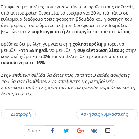
Σύμφωνα με μελέτες που έγιναν πάνω σε οροθετικούς ασθενείς
υπό αντιρετροϊκή θεραπεία, το τρέξιμο για 20 λεπτά πάνω σε
κυλιόμενο διάδρομο τρεις φορές τη βδομάδα και η άσκηση του
άνω μέρους του σώματος με βάρη δύο φορές την εβδομάδα,
βελτιώνει την
καρδιαγγειακή λειτουργία
και καίει το
λίπος
.
Βρέθηκε ότι με λίγη γυμναστική η
χοληστερόλη
μπορεί να
μειωθεί κατά
59mg/dl
, να μειωθεί η
συγκέντρωση λίπους
στην
κοιλιακή χώρα κατά
2%
και να βελτιωθεί η ευαισθησία στην
ινσουλίνη
κατά
16%
.
Στην επόμενη σελίδα θα δείτε πως γίνονται 3 απλές ασκήσεις
που θα σας βοηθήσουν να απαλύνετε τις μεταβολικές
επιπτώσεις από την χρήση των αντιρετροϊκών φαρμάκων και τη
δράση του ιού.
← Διατροφή
Ασκήσεις γυμναστικής →
Share: