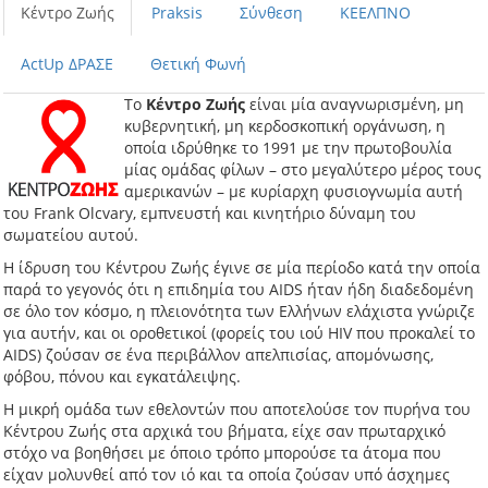
Κέντρο Ζωής
Praksis
Σύνθεση
ΚΕΕΛΠΝΟ
ActUp ΔΡΑΣΕ
Θετική Φωvή
Το
Κέντρο Ζωής
είναι μία αναγνωρισμένη, μη
κυβερνητική, μη κερδοσκοπική οργάνωση, η
οποία ιδρύθηκε το 1991 με την πρωτοβουλία
μίας ομάδας φίλων – στο μεγαλύτερο μέρος τους
αμερικανών – με κυρίαρχη φυσιογνωμία αυτή
του Frank Olcvary, εμπνευστή και κινητήριο δύναμη του
σωματείου αυτού.
Η ίδρυση του Κέντρου Ζωής έγινε σε μία περίοδο κατά την οποία
παρά το γεγονός ότι η επιδημία του AIDS ήταν ήδη διαδεδομένη
σε όλο τον κόσμο, η πλειονότητα των Ελλήνων ελάχιστα γνώριζε
για αυτήν, και οι οροθετικοί (φορείς του ιού HIV που προκαλεί το
AIDS) ζούσαν σε ένα περιβάλλον απελπισίας, απομόνωσης,
φόβου, πόνου και εγκατάλειψης.
Η μικρή ομάδα των εθελοντών που αποτελούσε τον πυρήνα του
Κέντρου Ζωής στα αρχικά του βήματα, είχε σαν πρωταρχικό
στόχο να βοηθήσει με όποιο τρόπο μπορούσε τα άτομα που
είχαν μολυνθεί από τον ιό και τα οποία ζούσαν υπό άσχημες