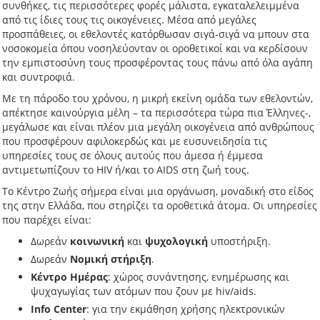
συνθήκες, τις περισσότερες φορές μάλιστα, εγκαταλελειμμένα
από τις ίδιες τους τις οικογένειες. Μέσα από μεγάλες
προσπάθειες, οι εθελοντές κατόρθωσαν σιγά-σιγά να μπουν στα
νοσοκομεία όπου νοσηλεύονταν οι οροθετικοί και να κερδίσουν
την εμπιστοσύνη τους προσφέροντας τους πάνω από όλα αγάπη
και συντροφιά.
Με τη πάροδο του χρόνου, η μικρή εκείνη ομάδα των εθελοντών,
απέκτησε καινούργια μέλη – τα περισσότερα τώρα πια Έλληνες-,
μεγάλωσε και είναι πλέον μια μεγάλη οικογένεια από ανθρώπους
που προσφέρουν αφιλοκερδώς και με ευσυνειδησία τις
υπηρεσίες τους σε όλους αυτούς που άμεσα ή έμμεσα
αντιμετωπίζουν το HIV ή/και το AIDS στη ζωή τους.
Το Κέντρο Ζωής σήμερα είναι μια οργάνωση, μοναδική στο είδος
της στην Ελλάδα, που στηρίζει τα οροθετικά άτομα. Οι υπηρεσίες
που παρέχει είναι:
Δωρεάν
κοινωνική
και
ψυχολογική
υποστήριξη.
Δωρεάν
Νομική στήριξη
.
Κέντρο Ημέρας
: χώρος συνάντησης, ενημέρωσης και
ψυχαγωγίας των ατόμων που ζουν με hiv/aids.
Info Center
: για την εκμάθηση χρήσης ηλεκτρονικών