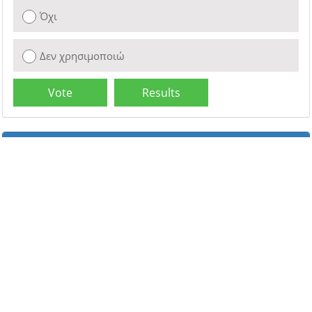
Όχι
Δεν χρησιμοποιώ
Τα cookies βοηθούν τη σωστή λειτουργία του www.hivaids.gr. Συνεχίζοντας
την πλοήγηση, συμφωνείτε με τη χρήση τους.
Περισσότερα...
Εντάξει!
Επικοινωνία