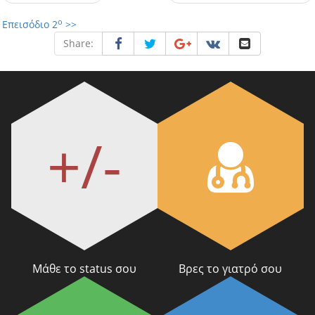
ο
Επεισόδιο 2
>>
Share:
+/-
Μάθε το status σου
Βρες το γιατρό σου