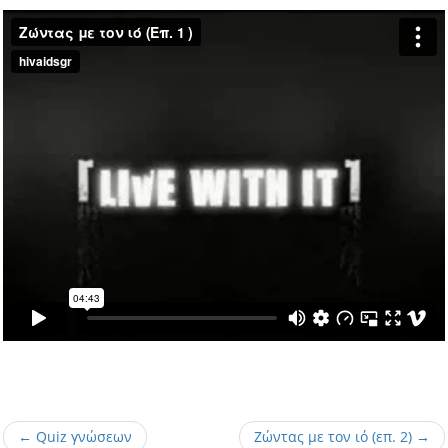
← Quiz γνώσεων
Zώντας με τον ιό (επ. 2) →